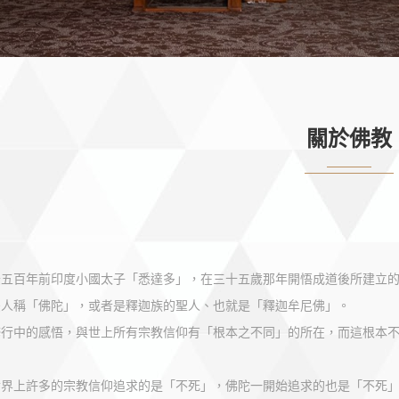
關於佛教
千五百年前印度小國太子「悉達多」，在三十五歲那年開悟成道後所建立
後人稱「佛陀」，或者是釋迦族的聖人、也就是「釋迦牟尼佛」。
修行中的感悟，與世上所有宗教信仰有「根本之不同」的所在，而這根本
世界上許多的宗教信仰追求的是「不死」，佛陀一開始追求的也是「不死