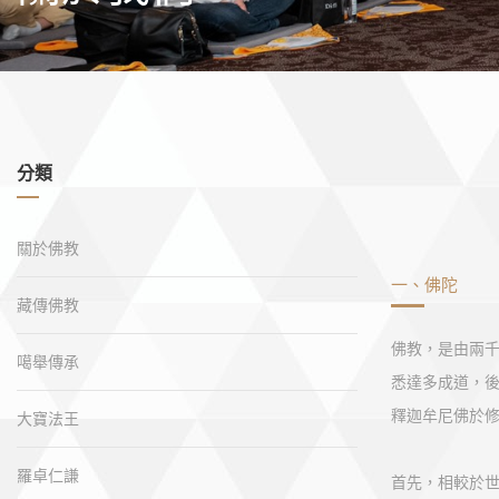
分類
關於佛教
一、佛陀
藏傳佛教
佛教，是由兩
噶舉傳承
悉達多成道，
釋迦牟尼佛於
大寶法王
羅卓仁謙
首先，相較於