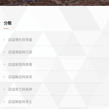
分類
認識佛陀與菩薩
認識佛經與咒語
認識聖僧與教團
認識輪迴與無常
認識業力與鬼神
認識解脫與淨土