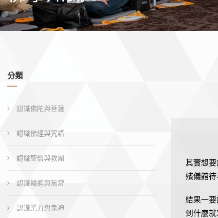
分類
認識佛陀與菩薩
認識佛經與咒語
認識聖僧與教團
其實想要
殯儀館待
認識輪迴與無常
結果一要
認識業力與鬼神
到什麼就