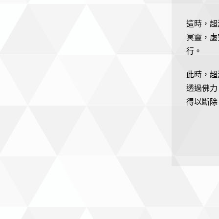
這時，超
冥靈，虛
行。
此時，超
透過佛力
得以斷除