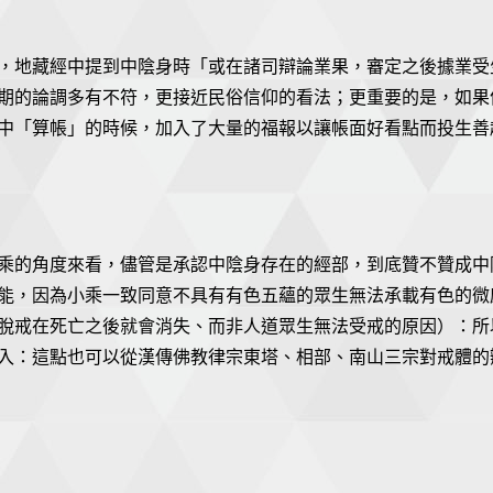
，地藏經中提到中陰身時「或在諸司辯論業果，審定之後據業受
期的論調多有不符，更接近民俗信仰的看法；更重要的是，如果
中「算帳」的時候，加入了大量的福報以讓帳面好看點而投生善
乘的角度來看，儘管是承認中陰身存在的經部，到底贊不贊成中
能，因為小乘一致同意不具有有色五蘊的眾生無法承載有色的微
脫戒在死亡之後就會消失、而非人道眾生無法受戒的原因）：所
入：這點也可以從漢傳佛教律宗東塔、相部、南山三宗對戒體的