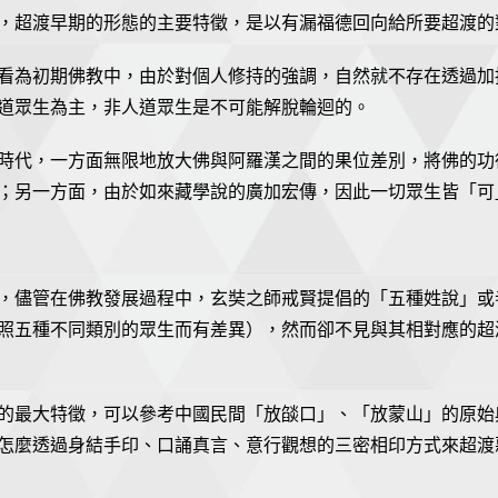
，超渡早期的形態的主要特徵，是以有漏福德回向給所要超渡的
看為初期佛教中，由於對個人修持的強調，自然就不存在透過加
道眾生為主，非人道眾生是不可能解脫輪迴的。
時代，一方面無限地放大佛與阿羅漢之間的果位差別，將佛的功
；另一方面，由於如來藏學說的廣加宏傳，因此一切眾生皆「可
，儘管在佛教發展過程中，玄奘之師戒賢提倡的「五種姓說」或
照五種不同類別的眾生而有差異），然而卻不見與其相對應的超
的最大特徵，可以參考中國民間「放燄口」、「放蒙山」的原始典
怎麼透過身結手印、口誦真言、意行觀想的三密相印方式來超渡