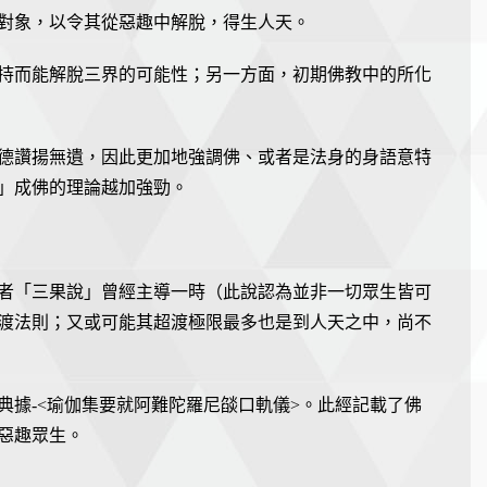
對象，以令其從惡趣中解脫，得生人天。
持而能解脫三界的可能性；另一方面，初期佛教中的所化
德讚揚無遺，因此更加地強調佛、或者是法身的身語意特
」成佛的理論越加強勁。
者「三果說」曾經主導一時（此說認為並非一切眾生皆可
渡法則；又或可能其超渡極限最多也是到人天之中，尚不
據-<瑜伽集要就阿難陀羅尼燄口軌儀>。此經記載了佛
惡趣眾生。