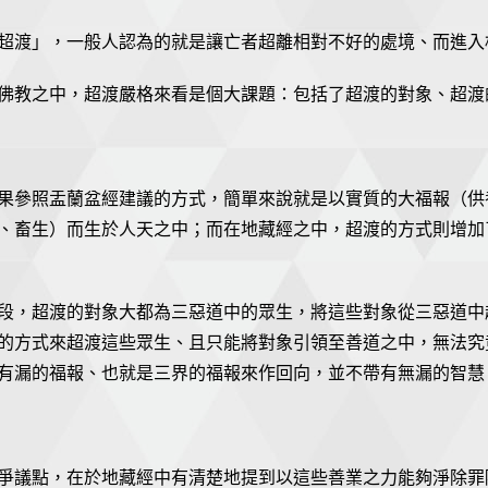
超渡」，一般人認為的就是讓亡者超離相對不好的處境、而進入
佛教之中，超渡嚴格來看是個大課題：包括了超渡的對象、超渡
果參照盂蘭盆經建議的方式，簡單來說就是以實質的大福報（供
、畜生）而生於人天之中；而在地藏經之中，超渡的方式則增加
段，超渡的對象大都為三惡道中的眾生，將這些對象從三惡道中
的方式來超渡這些眾生、且只能將對象引領至善道之中，無法究
有漏的福報、也就是三界的福報來作回向，並不帶有無漏的智慧
爭議點，在於地藏經中有清楚地提到以這些善業之力能夠淨除罪