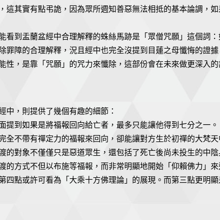
，這其實有點弔詭，因為眾所週知善惡無法相抵的基本論調，如
能看到盂蘭盆經中合理解釋的蛛絲馬跡是「眾僧咒願」這個詞：
除罪障的合理解釋，況且經中也完全沒提到目蓮之母懺悔的證據
能性，是靠「咒願」的咒力來懺除，這部份會在未來做更深入的
經中，則提供了幾個有趣的細節：
面提到如果是將福報回向給亡者，最多只能讓他得到七分之一。
完全不帶有禪定力的福報來回向，卻能讓對方生於初禪的大梵天
渡的對象不僅僅只是惡道眾生，還包括了死亡後尚未投生的中陰
渡的方式不但以布施等福報，而非常明顯地開始「仰賴佛力」來
第四點或許可看為「大乘十方佛理論」的展現。而第三點更明顯