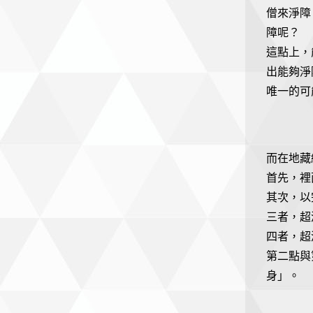
僧來淨障
障呢？
這點上，
出能夠淨
唯一的可
而在地藏
首先，裡
其次，以
三者，超
四者，超
第二點與
身」。