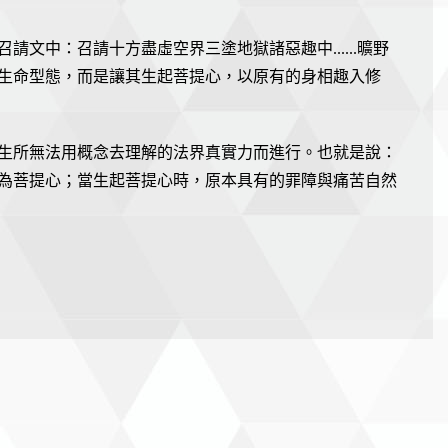
文中：召請十方盡虛空界三塗地獄諸惡趣中......曠野
一種生命型態，而是讓其生起菩提心，以原有的身相趣入修
生所無法用概念去理解的法界真實力而進行。也就是說：
為菩提心；當生起菩提心時，原本具有的罪障與痛苦自然