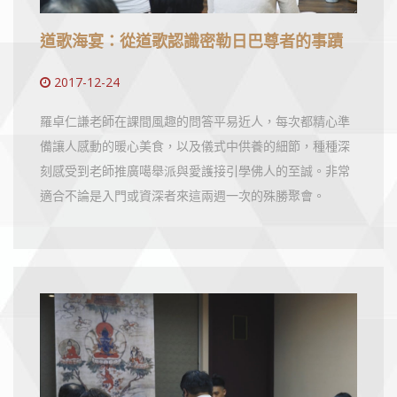
道歌海宴：從道歌認識密勒日巴尊者的事蹟
2017-12-24
羅卓仁謙老師在課間風趣的問答平易近人，每次都精心準
備讓人感動的暖心美食，以及儀式中供養的細節，種種深
刻感受到老師推廣噶舉派與愛護接引學佛人的至誠。非常
適合不論是入門或資深者來這兩週一次的殊勝聚會。