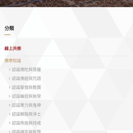
分類
線上共修
佛學知識
認識佛陀與菩薩
認識佛經與咒語
認識聖僧與教團
認識輪迴與無常
認識業力與鬼神
認識解脫與淨土
認識佈施與持戒
認識禪定與智慧