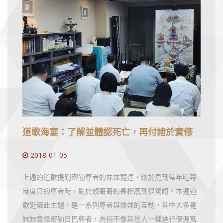
道歌海宴：了解並體認死亡，再付諸於實修
2018-01-05
上週的道歌提到密勒尊者的妹妹琵達，終於見到常年吃蕁
麻度日的尊者時，對於親哥哥的長相感到很驚訝。本週道
歌延續此主題，是一系列尊者與妹妹的互動，其中大多是
妹妹責怪密勒日巴尊者，為何不像其他人一樣進行優渥富