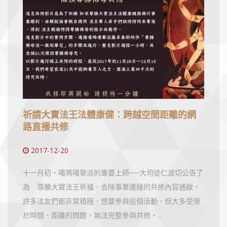
祈請大寶法王法體康健：跨越空間距離的網
路直播共修
2017-12-20
十一月初，噶瑪噶舉派的重要上師──大司徒仁波切公告了
為 尊勝大寶法王祈福、去除事業違緣的共修內容通啟，
許多法友們都非常積極、想要參與這個活動，但大多受限
於時間、距離的問題，無法完整參與共修。...