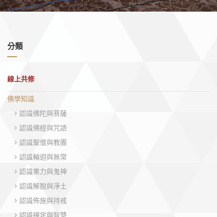
分類
線上共修
佛學知識
認識佛陀與菩薩
認識佛經與咒語
認識聖僧與教團
認識輪迴與無常
認識業力與鬼神
認識解脫與淨土
認識佈施與持戒
認識禪定與智慧