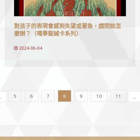
對孩子的表現會感到失望或著急，請問該怎
麼辦？（噶舉聖誡卡系列）
2024-06-04
5
6
7
8
9
10
11
..
...