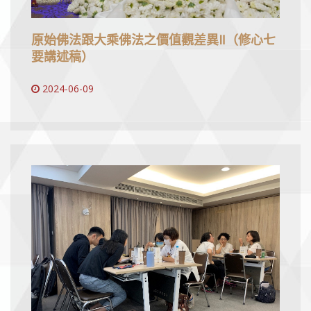
原始佛法跟大乘佛法之價值觀差異Ⅱ（修心七
要講述稿）
2024-06-09