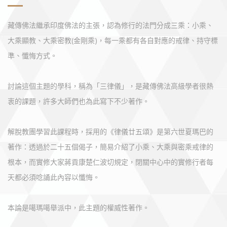
藏傳佛法繼承印度佛法的主張，認為修行的法門分成三乘：小乘、
大乘顯教、大乘密教(金剛乘)，每一乘都有各自對應的戒律、持守標
準、懺悔方式。
討論這個主題的學科，稱為「三律儀」，是藏傳佛法高級學者很熱
衷的課題，許多大師們也為此寫下不少著作。
解脫教團學習此課程時，採用的《律儀廿五頌》是第六世夏瑪巴的
著作：透過於二十五個偈子，簡易介紹了小乘、大乘與密乘戒律的
根本，而實修大家蔣貢康楚仁波切規定，閉關中心中的實修行者每
天都必須唸誦此內容以懺悔。
本論是噶瑪噶舉派中，此主題的權威性著作。