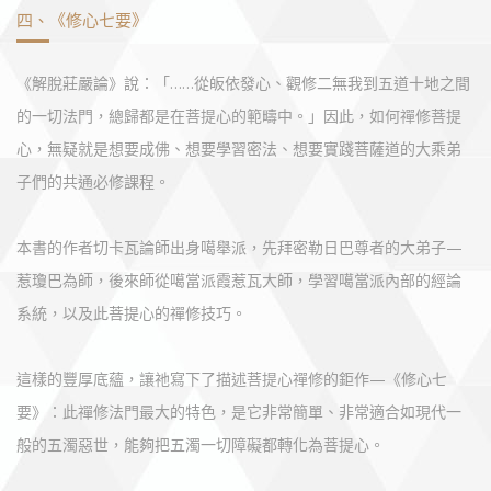
四、《修心七要》
《解脫莊嚴論》說：「……從皈依發心、觀修二無我到五道十地之間
的一切法門，總歸都是在菩提心的範疇中。」因此，如何禪修菩提
心，無疑就是想要成佛、想要學習密法、想要實踐菩薩道的大乘弟
子們的共通必修課程。
本書的作者切卡瓦論師出身噶舉派，先拜密勒日巴尊者的大弟子—
惹瓊巴為師，後來師從噶當派霞惹瓦大師，學習噶當派內部的經論
系統，以及此菩提心的禪修技巧。
這樣的豐厚底蘊，讓祂寫下了描述菩提心禪修的鉅作—《修心七
要》：此禪修法門最大的特色，是它非常簡單、非常適合如現代一
般的五濁惡世，能夠把五濁一切障礙都轉化為菩提心。