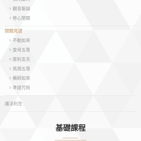
觀音聖諭
修心閉關
閉關見證
不動如來
度母五尊
摩利支天
馬頭五尊
藥師如來
準提咒術
護法利生
基礎課程