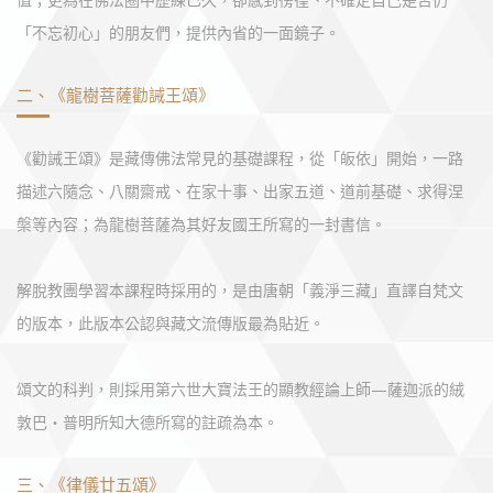
「不忘初心」的朋友們，提供內省的一面鏡子。
二、《龍樹菩薩勸誡王頌》
《勸誡王頌》是藏傳佛法常見的基礎課程，從「皈依」開始，一路
描述六隨念、八關齋戒、在家十事、出家五道、道前基礎、求得涅
槃等內容；為龍樹菩薩為其好友國王所寫的一封書信。
解脫教團學習本課程時採用的，是由唐朝「義淨三藏」直譯自梵文
的版本，此版本公認與藏文流傳版最為貼近。
頌文的科判，則採用第六世大寶法王的顯教經論上師—薩迦派的絨
敦巴‧普明所知大德所寫的註疏為本。
三、《律儀廿五頌》