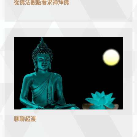
從佛法觀點看求神拜佛
聊聊超渡