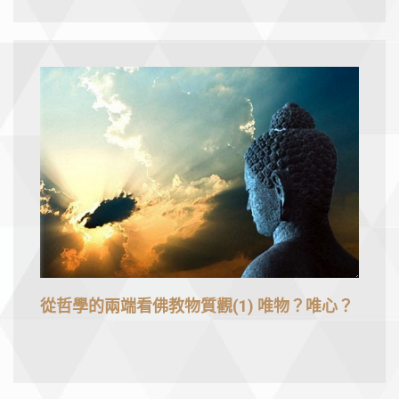
從哲學的兩端看佛教物質觀(1) 唯物？唯心？