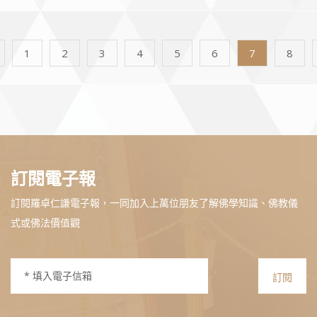
1
2
3
4
5
6
7
8
訂閱電子報
訂閱羅卓仁謙電子報，一同加入上萬位朋友了解佛學知識、佛教儀
式或佛法價值觀
訂閱