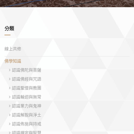
分類
線上共修
佛學知識
認識佛陀與菩薩
認識佛經與咒語
認識聖僧與教團
認識輪迴與無常
認識業力與鬼神
認識解脫與淨土
認識佈施與持戒
認識禪定與智慧