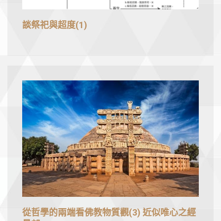
談祭祀與超度(1)
從哲學的兩端看佛教物質觀(3) 近似唯心之經